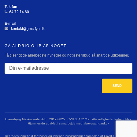
Telefon
64 72 14 60
E-mail
kontakt@gmc-fyn.dk
GÅ ALDRIG GLIB AF NOGET!
Få tilsendt de allerbedste nyheder og hotteste tilbud så snart de udkommer.
Glamsbjerg Maskincenter A/S · 2017-2025 · CVR 38472712 · Alle rettigheder forbeholdes·
Hjemmeside udviklet i samarbejde med abovestandard.dk
Der tages forbehold for trykfejl og løbende prisændringer som følge af Covid-19 og krigen i