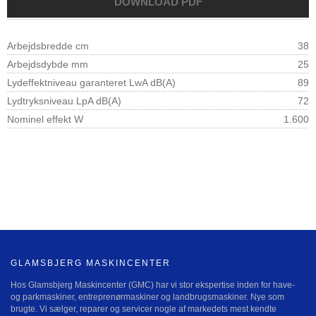
Arbejdsbredde cm
38
Arbejdsdybde mm
25
Lydeffektniveau garanteret LwA dB(A)
89
Lydtryksniveau LpA dB(A)
72
Nominel effekt W
1.600
GLAMSBJERG MASKINCENTER
Hos Glamsbjerg Maskincenter (GMC) har vi stor ekspertise inden for have-
og parkmaskiner, entreprenørmaskiner og landbrugsmaskiner. Nye som
brugte. Vi sælger, reparer og servicer nogle af markedets mest kendte