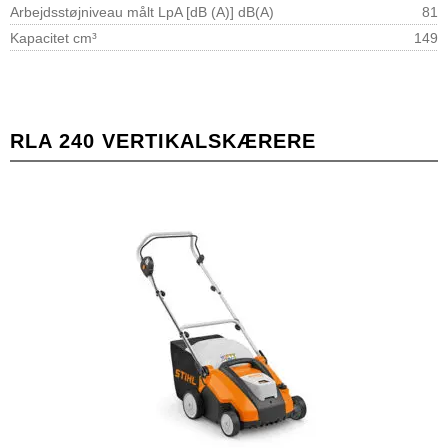
Arbejdsstøjniveau målt LpA [dB (A)] dB(A)
81
Kapacitet cm³
149
RLA 240 VERTIKALSKÆRERE