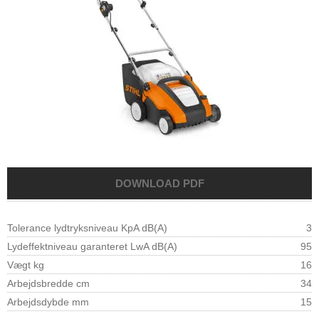
Tolerance lydtryksniveau KpA dB(A)
3
Lydeffektniveau garanteret LwA dB(A)
95
Vægt kg
16
Arbejdsbredde cm
34
Arbejdsdybde mm
15