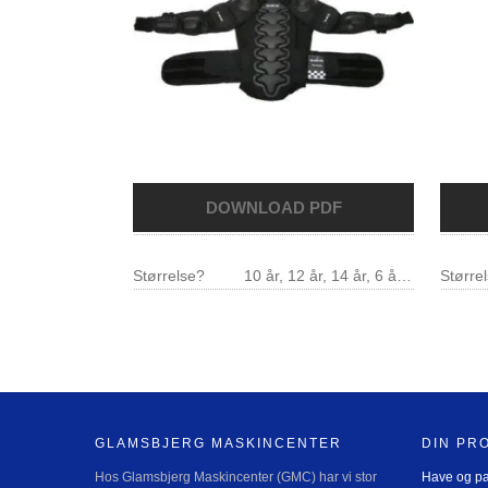
Størrelse?
10 år, 12 år, 14 år, 6 år, 8 år
Størrel
GLAMSBJERG MASKINCENTER
DIN PR
Hos Glamsbjerg Maskincenter (GMC) har vi stor
Have og p