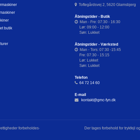
rmaskiner
Toftegårdsvej 2, 5620 Glamsbjerg
maskiner
Åbningstider - Butik
kiner
Man - Fre: 07:30 - 16:30
Lør: 09:00 - 12:00
et butik
Søn: Lukket
turer
Åbningstider - Værksted
Man - Tors: 07:30 -15:45
Fre: 07:30 - 15:15
Lør: Lukket
Søn: Lukket
Telefon
64 72 14 60
E-mail
kontakt@gmc-fyn.dk
ettigheder forbeholdes·
Der tages forbehold for trykfejl 