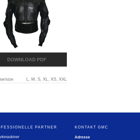
se/size
L, M, S, XL, XS, XXL
OFESSIONELLE PARTNER
KONTAKT GMC
arkmaskiner
Adresse