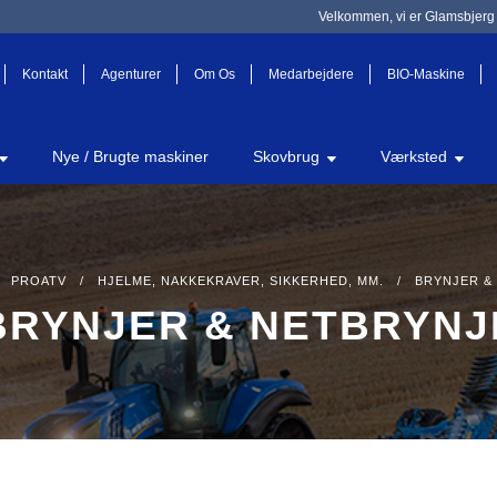
Velkommen, vi er Glamsbjerg 
Kontakt
Agenturer
Om Os
Medarbejdere
BIO-Maskine
Nye / Brugte maskiner
Skovbrug
Værksted
/
PROATV
/
HJELME, NAKKEKRAVER, SIKKERHED, MM.
/ BRYNJER & 
BRYNJER & NETBRYNJ