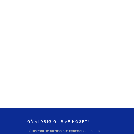
GÅ ALDRIG GLIB AF NOGET!
Få tilsendt de allerbedste nyheder og hotteste