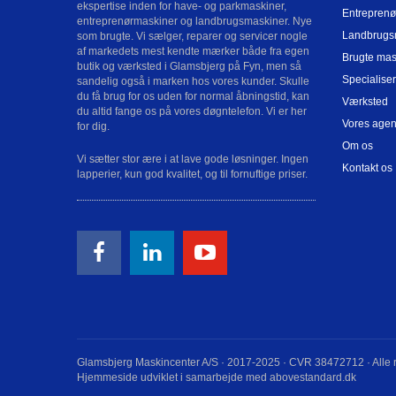
ekspertise inden for have- og parkmaskiner,
Entreprenø
entreprenørmaskiner og landbrugsmaskiner. Nye
Landbrugs
som brugte. Vi sælger, reparer og servicer nogle
af markedets mest kendte mærker både fra egen
Brugte mas
butik og værksted i Glamsbjerg på Fyn, men så
Specialiser
sandelig også i marken hos vores kunder. Skulle
du få brug for os uden for normal åbningstid, kan
Værksted
du altid fange os på vores døgntelefon. Vi er her
Vores agen
for dig.
Om os
Vi sætter stor ære i at lave gode løsninger. Ingen
Kontakt os
lapperier, kun god kvalitet, og til fornuftige priser.
Glamsbjerg Maskincenter A/S · 2017-2025 · CVR 38472712 · Alle r
Hjemmeside udviklet i samarbejde med abovestandard.dk