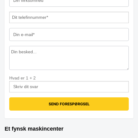
Hvad er
1
+
2
Et fynsk maskincenter