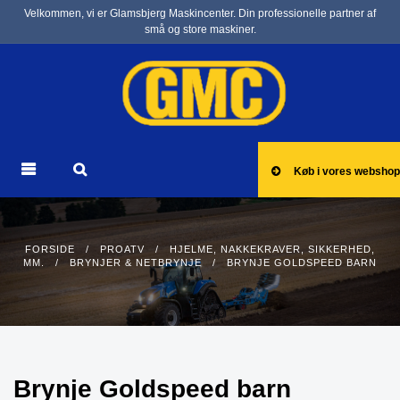
Velkommen, vi er Glamsbjerg Maskincenter. Din professionelle partner af
små og store maskiner.
Køb i vores webshop
FORSIDE
/
PROATV
/
HJELME, NAKKEKRAVER, SIKKERHED,
MM.
/
BRYNJER & NETBRYNJE
/ BRYNJE GOLDSPEED BARN
Brynje Goldspeed barn