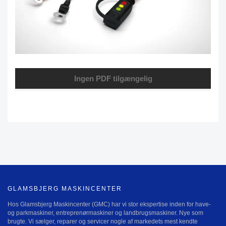
Ingen PDF tilgængelig
GLAMSBJERG MASKINCENTER
Hos Glamsbjerg Maskincenter (GMC) har vi stor ekspertise inden for have-
og parkmaskiner, entreprenørmaskiner og landbrugsmaskiner. Nye som
brugte. Vi sælger, reparer og servicer nogle af markedets mest kendte