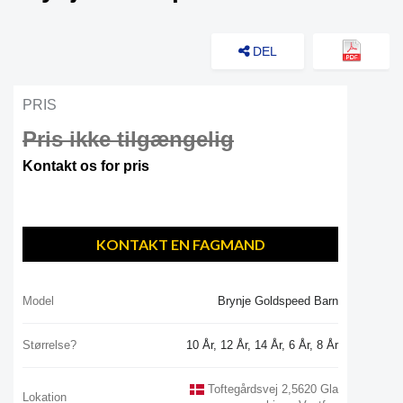
DEL
PRIS
Pris ikke tilgængelig
Kontakt os for pris
KONTAKT EN FAGMAND
Model
Brynje Goldspeed Barn
Størrelse?
10 År, 12 År, 14 År, 6 År, 8 År
Toftegårdsvej 2,5620 Gla
Lokation