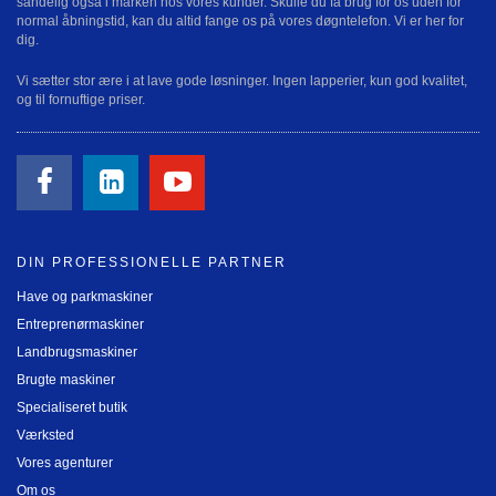
sandelig også i marken hos vores kunder. Skulle du få brug for os uden for
normal åbningstid, kan du altid fange os på vores døgntelefon. Vi er her for
dig.
Vi sætter stor ære i at lave gode løsninger. Ingen lapperier, kun god kvalitet,
og til fornuftige priser.
DIN PROFESSIONELLE PARTNER
Have og parkmaskiner
Entreprenørmaskiner
Landbrugsmaskiner
Brugte maskiner
Specialiseret butik
Værksted
Vores agenturer
Om os