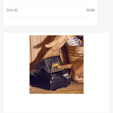
SKU ID
26186