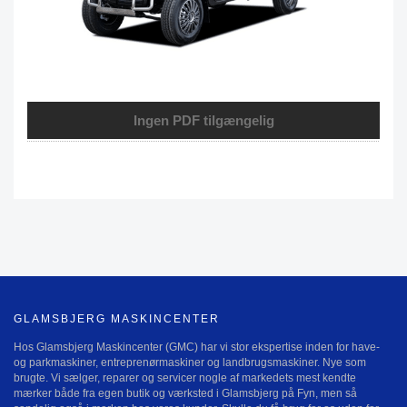
Ingen PDF tilgængelig
GLAMSBJERG MASKINCENTER
Hos Glamsbjerg Maskincenter (GMC) har vi stor ekspertise inden for have-
og parkmaskiner, entreprenørmaskiner og landbrugsmaskiner. Nye som
brugte. Vi sælger, reparer og servicer nogle af markedets mest kendte
mærker både fra egen butik og værksted i Glamsbjerg på Fyn, men så