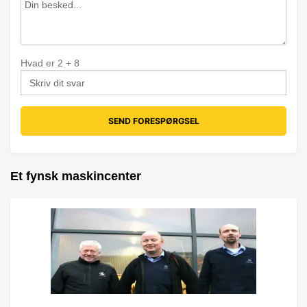
Hvad er
2
+
8
Et fynsk maskincenter