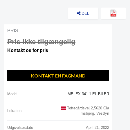
DEL
PRIS
Pris ikke tilgængelig
Kontakt os for pris
KONTAKT EN FAGMAND
Model
MELEX 341.1 EL-BILER
Toftegårdsvej 2,5620 Gla
Lokation
Msbjerg, Vestfyn
Udgivelsesdato
April 21, 2022