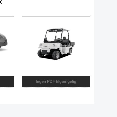
X
Ingen PDF tilgængelig