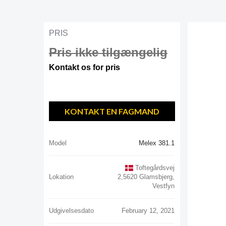
PRIS
Pris ikke tilgængelig
Kontakt os for pris
KONTAKT EN FAGMAND
Model
Melex 381.1
Toftegårdsvej
Lokation
2,5620 Glamsbjerg,
Vestfyn
Udgivelsesdato
February 12, 2021