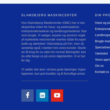
GLAMSBJERG MASKINCENTER
DIN PR
Hos Glamsbjerg Maskincenter (GMC) har vi stor
Have og p
ekspertise inden for have- og parkmaskiner,
Entreprenø
entreprenørmaskiner og landbrugsmaskiner. Nye
Landbrugs
som brugte. Vi sælger, reparer og servicer nogle
af markedets mest kendte mærker både fra egen
Brugte mas
butik og værksted i Glamsbjerg på Fyn, men så
Specialiser
sandelig også i marken hos vores kunder. Skulle
du få brug for os uden for normal åbningstid, kan
Værksted
du altid fange os på vores døgntelefon. Vi er her
Vores agen
for dig.
Om os
Vi sætter stor ære i at lave gode løsninger. Ingen
Kontakt os
lapperier, kun god kvalitet, og til fornuftige priser.