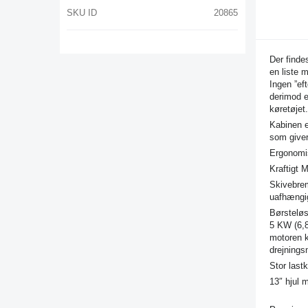
SKU ID
20865
Der finde
en liste 
Ingen ”ef
derimod e
køretøjet.
Kabinen e
som giver 
Ergonomis
Kraftigt 
Skivebre
uafhængi
Børsteløs
5 KW (6,
motoren k
drejning
Stor lastk
13″ hjul 