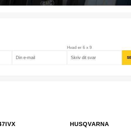
Hvad er
6
x
9
47IVX
HUSQVARNA