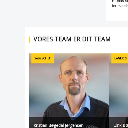
Præcis so
for hvord
VORES TEAM ER DIT TEAM
SALGSCHEF
LAGER &
Kristian Bøgedal Jørgensen
Ulrik B