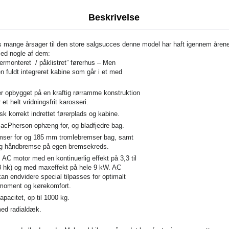
Beskrivelse
s mange årsager til den store salgsucces denne model har haft igennem årene
med nogle af dem:
termonteret / påklistret” førerhus – Men
n fuldt integreret kabine som går i et med
r opbygget på en kraftig rørramme konstruktion
et helt vridningsfrit karosseri.
k korrekt indrettet førerplads og kabine.
MacPherson-ophæng for, og bladfjedre bag.
mser for og 185 mm tromlebremser bag, samt
g håndbremse på egen bremsekreds.
 AC motor med en kontinuerlig effekt på 3,3 til
8 hk) og med maxeffekt på hele 9 kW. AC
an endvidere special tilpasses for optimalt
smoment og kørekomfort.
apacitet, op til 1000 kg.
med radialdæk.