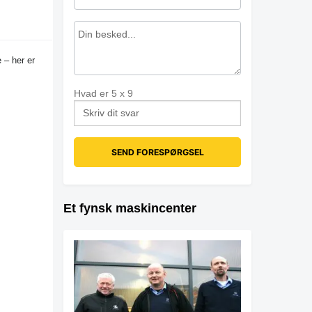
 – her er
Hvad er
5
x
9
Et fynsk maskincenter