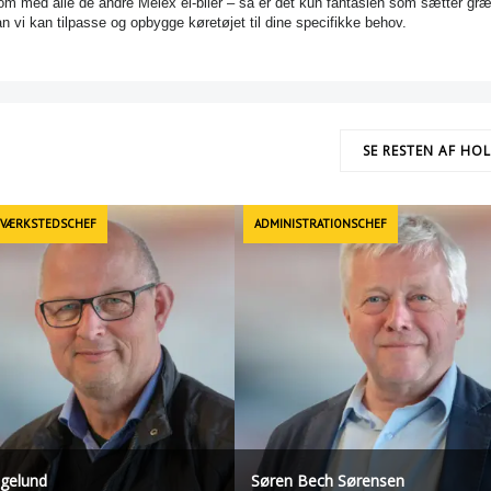
m med alle de andre Melex el-biler – så er det kun fantasien som sætter gr
an vi kan tilpasse og opbygge køretøjet til dine specifikke behov.
SE RESTEN AF HO
 VÆRKSTEDSCHEF
ADMINISTRATIONSCHEF
øgelund
Søren Bech Sørensen