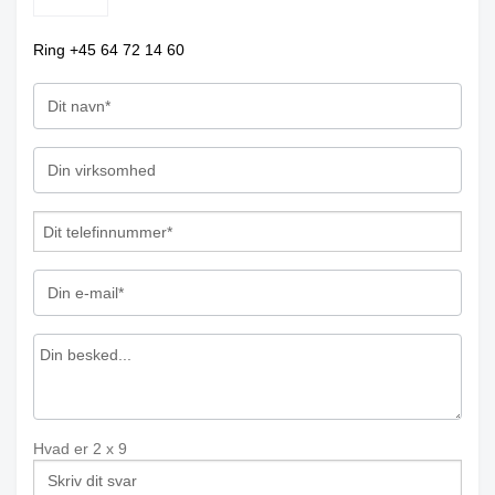
Ring +45 64 72 14 60
Hvad er
2
x
9