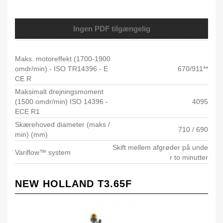
Ingen PDF tilgængelig
Maks. motoreffekt (1700-1900
omdr/min) - ISO TR14396 - E
670/911**
CE R
Maksimalt drejningsmoment
(1500 omdr/min) ISO 14396 -
4095
ECE R1
Skærehoved diameter (maks /
710 / 690
min) (mm)
Skift mellem afgrøder på unde
Variflow™ system
r to minutter
NEW HOLLAND T3.65F