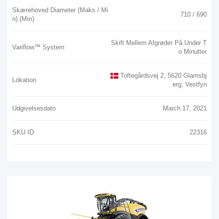
Skærehoved Diameter (maks / Mi
710 / 690
N) (mm)
Skift Mellem Afgrøder På Under T
Variflow™ System
O Minutter
Toftegårdsvej 2, 5620 Glamsbj
Lokation
Erg, Vestfyn
Udgivelsesdato
March 17, 2021
SKU ID
22316