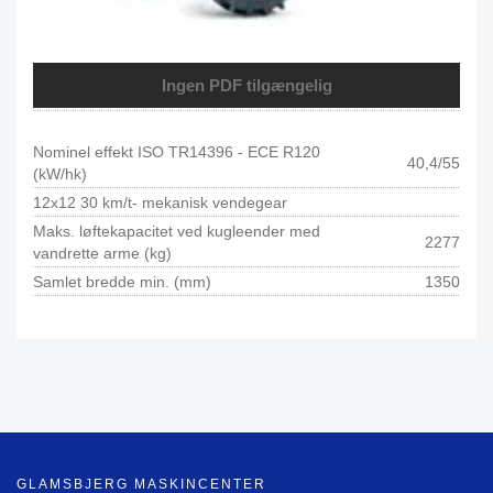
Ingen PDF tilgængelig
Nominel effekt ISO TR14396 - ECE R120
40,4/55
(kW/hk)
12x12 30 km/t- mekanisk vendegear
Maks. løftekapacitet ved kugleender med
2277
vandrette arme (kg)
Samlet bredde min. (mm)
1350
GLAMSBJERG MASKINCENTER