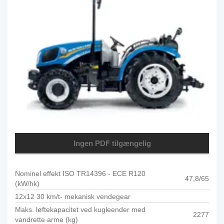
Ingen PDF tilgængelig
Nominel effekt ISO TR14396 - ECE R120
47,8/65
(kW/hk)
12x12 30 km/t- mekanisk vendegear
Maks. løftekapacitet ved kugleender med
2277
vandrette arme (kg)