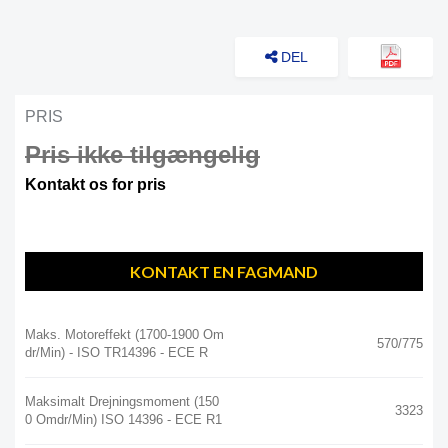
DEL
PRIS
Pris ikke tilgængelig
Kontakt os for pris
KONTAKT EN FAGMAND
Maks. Motoreffekt (1700-1900 Om
570/775
Dr/min) - ISO TR14396 - ECE R
Maksimalt Drejningsmoment (150
3323
0 Omdr/min) ISO 14396 - ECE R1