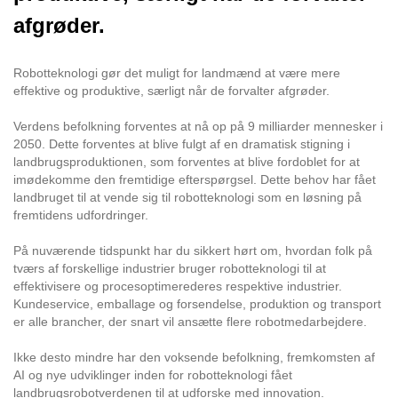
afgrøder.
Robotteknologi gør det muligt for landmænd at være mere
effektive og produktive, særligt når de forvalter afgrøder.
Verdens befolkning forventes at nå op på 9 milliarder mennesker i
2050. Dette forventes at blive fulgt af en dramatisk stigning i
landbrugsproduktionen, som forventes at blive fordoblet for at
imødekomme den fremtidige efterspørgsel. Dette behov har fået
landbruget til at vende sig til robotteknologi som en løsning på
fremtidens udfordringer.
På nuværende tidspunkt har du sikkert hørt om, hvordan folk på
tværs af forskellige industrier bruger robotteknologi til at
effektivisere og procesoptimerederes respektive industrier.
Kundeservice, emballage og forsendelse, produktion og transport
er alle brancher, der snart vil ansætte flere robotmedarbejdere.
Ikke desto mindre har den voksende befolkning, fremkomsten af
AI og nye udviklinger inden for robotteknologi fået
landbrugsrobotverdenen til at udforske med innovation.