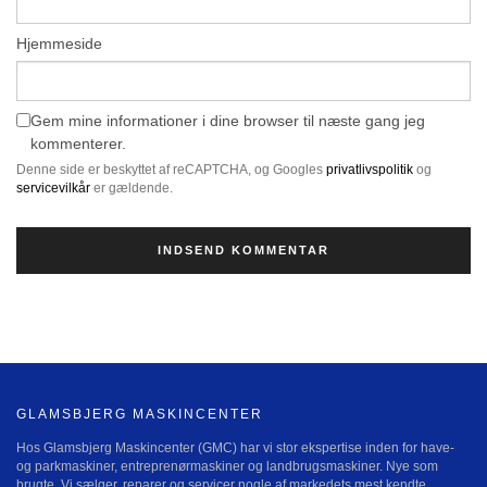
Hjemmeside
Gem mine informationer i dine browser til næste gang jeg
kommenterer.
Denne side er beskyttet af reCAPTCHA, og Googles
privatlivspolitik
og
servicevilkår
er gældende.
GLAMSBJERG MASKINCENTER
Hos Glamsbjerg Maskincenter (GMC) har vi stor ekspertise inden for have-
og parkmaskiner, entreprenørmaskiner og landbrugsmaskiner. Nye som
brugte. Vi sælger, reparer og servicer nogle af markedets mest kendte