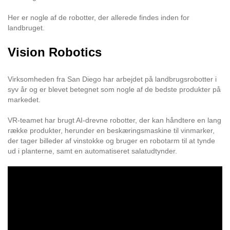
Her er nogle af de robotter, der allerede findes inden for
landbruget.
Vision Robotics
Virksomheden fra San Diego har arbejdet på landbrugsrobotter i
syv år og er blevet betegnet som nogle af de bedste produkter på
markedet.
VR-teamet har brugt AI-drevne robotter, der kan håndtere en lang
række produkter, herunder en beskæringsmaskine til vinmarker,
der tager billeder af vinstokke og bruger en robotarm til at tynde
ud i planterne, samt en automatiseret salatudtynder.