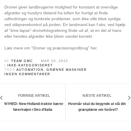
Droner giver landbrugerne mulighed for konstant at overvåge
afgrøder og husdyrs tilstand fra luften for hurtigt at finde
udfordringer og konkrete problemer, som ikke ville blive synlige
ved stikprøvekontrol på jorden. En landmand kan f.eks. ved hjælp
af “time-lapse”-dronefotografering finde ud af, at en del af hans
eller hendes afgrøder ikke bliver vandet korrekt.
Læs mere om “Droner og præcisionsjordbrug” her.
AF
TEAM GMC
MAR 20, 2022
I
IKKE-KATEGORISERET
TAGS
AUTOMATION
,
GRØNNE MASKINER
INGEN KOMMENTARER
FORRIGE ARTIKEL
NÆSTE ARTIKEL
NYHED: New Holland-traktor bærer
Hvornår skal du begynde at slå din
førertrøjen i Giro d’Italia
græsplæne om foråret?