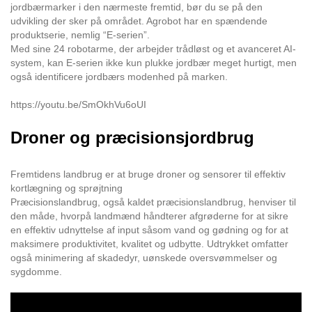
jordbærmarker i den nærmeste fremtid, bør du se på den
udvikling der sker på området. Agrobot har en spændende
produktserie, nemlig “E-serien”.
Med sine 24 robotarme, der arbejder trådløst og et avanceret AI-
system, kan E-serien ikke kun plukke jordbær meget hurtigt, men
også identificere jordbærs modenhed på marken.
https://youtu.be/SmOkhVu6oUI
Droner og præcisionsjordbrug
Fremtidens landbrug er at bruge droner og sensorer til effektiv
kortlægning og sprøjtning
Præcisionslandbrug, også kaldet præcisionslandbrug, henviser til
den måde, hvorpå landmænd håndterer afgrøderne for at sikre
en effektiv udnyttelse af input såsom vand og gødning og for at
maksimere produktivitet, kvalitet og udbytte. Udtrykket omfatter
også minimering af skadedyr, uønskede oversvømmelser og
sygdomme.