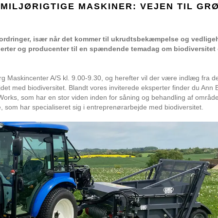
MILJØRIGTIGE MASKINER: VEJEN TIL GR
dfordringer, især når det kommer til ukrudtsbekæmpelse og vedlige
ksperter og producenter til en spændende temadag om biodiversitet
 Maskincenter A/S kl. 9.00-9.30, og herefter vil der være indlæg fra d
det med biodiversitet. Blandt vores inviterede eksperter finder du Ann B
orks, som har en stor viden inden for såning og behandling af områd
 som har specialiseret sig i entreprenørarbejde med biodiversitet.