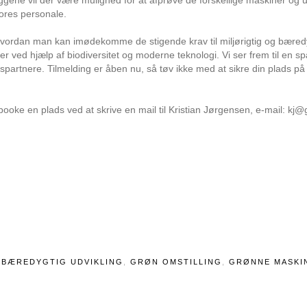
vores personale.
i, hvordan man kan imødekomme de stigende krav til miljørigtig og bæred
 ved hjælp af biodiversitet og moderne teknologi. Vi ser frem til en 
rtnere. Tilmelding er åben nu, så tøv ikke med at sikre din plads p
oke en plads ved at skrive en mail til Kristian Jørgensen, e-mail: kj
S
BÆREDYGTIG UDVIKLING
,
GRØN OMSTILLING
,
GRØNNE MASKI