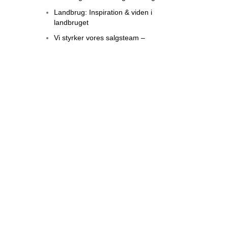
Landbrug: Inspiration & viden i
landbruget
Vi styrker vores salgsteam –
Velkommen til vores nye sælger,
Mads Madsen!
New Holland fællesskab præsenterer
imponerende maskiner ved Det
Fynske Dyrskue 2023
Jobannonce: Butik- og
lagermedarbejder (m/k) søges til
Glamsbjerg Maskincenter
Oplev friheden ved en velplejet have
med Husqvarna robotplæneklipperen
– din pålidelige havepartner fra
Glamsbjerg Maskincenter!
Oplev Fremtidens Landbrug med
Glamsbjerg Maskincenter og den
Nye Holland T7 LWB med PLM
Intelligence™!