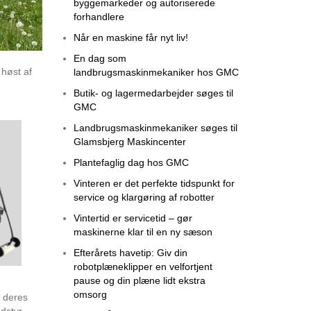
byggemarkeder og autoriserede
forhandlere
Når en maskine får nyt liv!
En dag som
 høst af
landbrugsmaskinmekaniker hos GMC
Butik- og lagermedarbejder søges til
GMC
Landbrugsmaskinmekaniker søges til
Glamsbjerg Maskincenter
Plantefaglig dag hos GMC
Vinteren er det perfekte tidspunkt for
service og klargøring af robotter
Vintertid er servicetid – gør
maskinerne klar til en ny sæson
Efterårets havetip: Giv din
robotplæneklipper en velfortjent
pause og din plæne lidt ekstra
omsorg
t deres
dstyr,