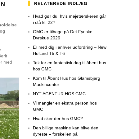
ØN
RELATEREDE INDLÆG
Hvad gør du, hvis mejetærskeren går
i stå kl. 22?
holdelse
 og
GMC er tilbage på Det Fynske
Dyrskue 2026
Er med dig i enhver udfordring – New
e
Holland T5 & T6
erit
er med
Tak for en fantastisk dag til åbent hus
hos GMC
Kom til Åbent Hus hos Glamsbjerg
Maskincenter
NYT AGENTUR HOS GMC
Vi mangler en ekstra person hos
GMC
Hvad sker der hos GMC?
Den billige maskine kan blive den
dyreste – forskellen på