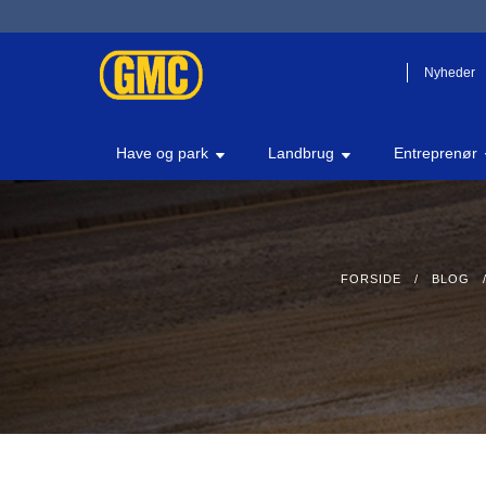
Nyheder
Have og park
Landbrug
Entreprenør
FORSIDE
/
BLOG
/ 