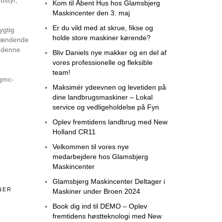
Kom til Åbent Hus hos Glamsbjerg
Maskincenter den 3. maj
Er du vild med at skrue, fikse og
ygtig
holde store maskiner kørende?
spændende
å denne
Bliv Daniels nye makker og en del af
vores professionelle og fleksible
team!
@gmc-
Maksimér ydeevnen og levetiden på
dine landbrugsmaskiner – Lokal
service og vedligeholdelse på Fyn
Oplev fremtidens landbrug med New
Holland CR11
Velkommen til vores nye
medarbejdere hos Glamsbjerg
Maskincenter
Glamsbjerg Maskincenter Deltager i
NER
Maskiner under Broen 2024
Book dig ind til DEMO – Oplev
fremtidens høstteknologi med New