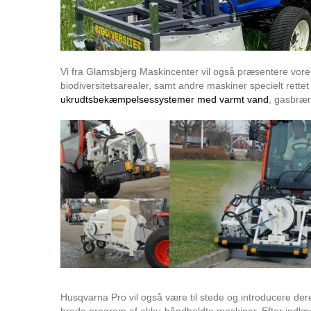
Vi fra Glamsbjerg Maskincenter vil også præsentere vor
biodiversitetsarealer, samt andre maskiner specielt rette
ukrudtsbekæmpelsessystemer med varmt vand
, gasbræn
Husqvarna Pro vil også være til stede og introducere d
brede program af akku-håndholdte maskiner. Efter indlægg