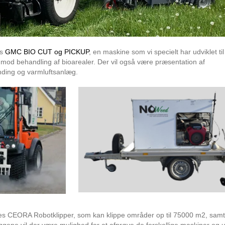
es
GMC BIO CUT og PICKUP
, en maskine som vi specielt har udviklet til
t mod behandling af bioarealer. Der vil også være præsentation af
ding og varmluftsanlæg.
eres CEORA Robotklipper, som kan klippe områder op til 75000 m2, sam
ene vil der være mulighed for at afprøve de forskellige maskiner og u