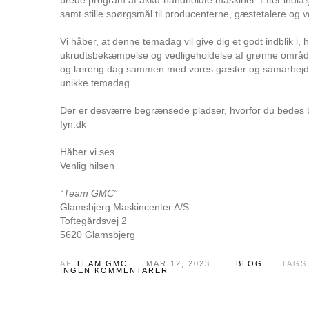
samt stille spørgsmål til producenterne, gæstetalere og 
Vi håber, at denne temadag vil give dig et godt indblik 
ukrudtsbekæmpelse og vedligeholdelse af grønne områder
og lærerig dag sammen med vores gæster og samarbejdspa
unikke temadag.
Der er desværre begrænsede pladser, hvorfor du bedes bo
fyn.dk
Håber vi ses.
Venlig hilsen
“Team GMC”
Glamsbjerg Maskincenter A/S
Toftegårdsvej 2
5620 Glamsbjerg
AF
TEAM GMC
MAR 12, 2023
I
BLOG
TAG
INGEN KOMMENTARER