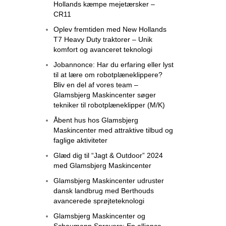
Hollands kæmpe mejetærsker –
CR11
Oplev fremtiden med New Hollands
T7 Heavy Duty traktorer – Unik
komfort og avanceret teknologi
Jobannonce: Har du erfaring eller lyst
til at lære om robotplæneklippere?
Bliv en del af vores team –
Glamsbjerg Maskincenter søger
tekniker til robotplæneklipper (M/K)
Åbent hus hos Glamsbjerg
Maskincenter med attraktive tilbud og
faglige aktiviteter
Glæd dig til “Jagt & Outdoor” 2024
med Glamsbjerg Maskincenter
Glamsbjerg Maskincenter udruster
dansk landbrug med Berthouds
avancerede sprøjteteknologi
Glamsbjerg Maskincenter og
Schaumann Sprayers: En alliance,