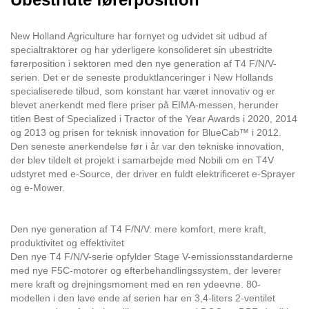
New Holland Agriculture har fornyet og udvidet sit udbud af
specialtraktorer og har yderligere konsolideret sin ubestridte
førerposition i sektoren med den nye generation af T4 F/N/V-
serien. Det er de seneste produktlanceringer i New Hollands
specialiserede tilbud, som konstant har været innovativ og er
blevet anerkendt med flere priser på EIMA-messen, herunder
titlen Best of Specialized i Tractor of the Year Awards i 2020, 2014
og 2013 og prisen for teknisk innovation for BlueCab™ i 2012.
Den seneste anerkendelse før i år var den tekniske innovation,
der blev tildelt et projekt i samarbejde med Nobili om en T4V
udstyret med e-Source, der driver en fuldt elektrificeret e-Sprayer
og e-Mower.
Den nye generation af T4 F/N/V: mere komfort, mere kraft,
produktivitet og effektivitet
Den nye T4 F/N/V-serie opfylder Stage V-emissionsstandarderne
med nye F5C-motorer og efterbehandlingssystem, der leverer
mere kraft og drejningsmoment med en ren ydeevne. 80-
modellen i den lave ende af serien har en 3,4-liters 2-ventilet