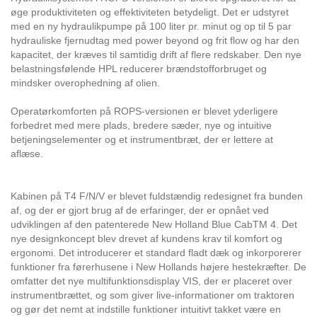
øge produktiviteten og effektiviteten betydeligt. Det er udstyret
med en ny hydraulikpumpe på 100 liter pr. minut og op til 5 par
hydrauliske fjernudtag med power beyond og frit flow og har den
kapacitet, der kræves til samtidig drift af flere redskaber. Den nye
belastningsfølende HPL reducerer brændstofforbruget og
mindsker overophedning af olien.
Operatørkomforten på ROPS-versionen er blevet yderligere
forbedret med mere plads, bredere sæder, nye og intuitive
betjeningselementer og et instrumentbræt, der er lettere at
aflæse.
Kabinen på T4 F/N/V er blevet fuldstændig redesignet fra bunden
af, og der er gjort brug af de erfaringer, der er opnået ved
udviklingen af den patenterede New Holland Blue CabTM 4. Det
nye designkoncept blev drevet af kundens krav til komfort og
ergonomi. Det introducerer et standard fladt dæk og inkorporerer
funktioner fra førerhusene i New Hollands højere hestekræfter. De
omfatter det nye multifunktionsdisplay VIS, der er placeret over
instrumentbrættet, og som giver live-informationer om traktoren
og gør det nemt at indstille funktioner intuitivt takket være en