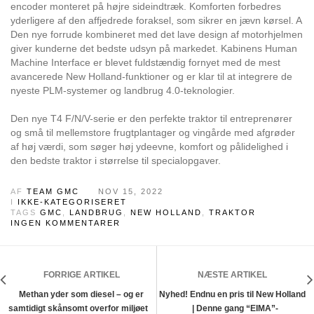
encoder monteret på højre sideindtræk. Komforten forbedres
yderligere af den affjedrede foraksel, som sikrer en jævn kørsel. A
Den nye forrude kombineret med det lave design af motorhjelmen
giver kunderne det bedste udsyn på markedet. Kabinens Human
Machine Interface er blevet fuldstændig fornyet med de mest
avancerede New Holland-funktioner og er klar til at integrere de
nyeste PLM-systemer og landbrug 4.0-teknologier.
Den nye T4 F/N/V-serie er den perfekte traktor til entreprenører
og små til mellemstore frugtplantager og vingårde med afgrøder
af høj værdi, som søger høj ydeevne, komfort og pålidelighed i
den bedste traktor i størrelse til specialopgaver.
AF
TEAM GMC
NOV 15, 2022
I
IKKE-KATEGORISERET
TAGS
GMC
,
LANDBRUG
,
NEW HOLLAND
,
TRAKTOR
INGEN KOMMENTARER
FORRIGE ARTIKEL
NÆSTE ARTIKEL
Methan yder som diesel – og er
Nyhed! Endnu en pris til New Holland
samtidigt skånsomt overfor miljøet
| Denne gang “EIMA”-