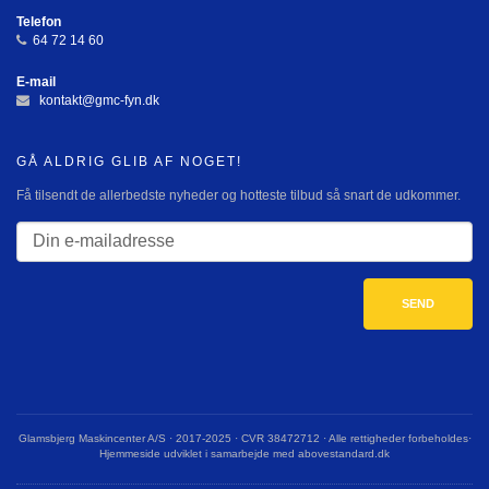
Telefon
64 72 14 60
E-mail
kontakt@gmc-fyn.dk
GÅ ALDRIG GLIB AF NOGET!
Få tilsendt de allerbedste nyheder og hotteste tilbud så snart de udkommer.
Glamsbjerg Maskincenter A/S · 2017-2025 · CVR 38472712 · Alle rettigheder forbeholdes·
Hjemmeside udviklet i samarbejde med abovestandard.dk