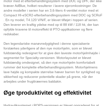
motor med et efterbehandlingssystem med DOC og DPF, der ikke
kræver AdBlue, hvilket resulterer i lavere ejeromkostninger. De
andre modeller i serien har en 3,6-liters 4-ventilet motor med et
Compact HI-eSCR2-efterbehandlingssystem med DOC og SCRoF
. En ny model, T4.120 V/N/F, er blevet tilføjet i toppen af serien.
Den leverer en kraftig ydelse med op til 88 kW / 118 hk, der kan
opfylde kravene til motoreffekt til PTO-applikationer og flere
redskaber.
Den legendariske manøvredygtighed i denne specialserie
forstærkes yderligere af den nye motorhjelm, som er blevet
fuldstændig redesignet for at give den laveste motorhjelmhøjde i
segmentet for Specialty-versionen. Motorlayoutet er blevet
fuldstændig omdesignet, så den nye motorhjelm komfortabelt
rummer det komplette efterbehandlingssystem. Motorhjelmens
lave højde og kompakte størrelse hæver barren for synlighed og
sikkerhed og reducerer potentielle skader på grene, når der
arbejdes under frugttræernes baldakin.
Øge tproduktivitet og effektivitet
Hydrauliksystemet i ROPS-versionen er blevet opgraderet for at