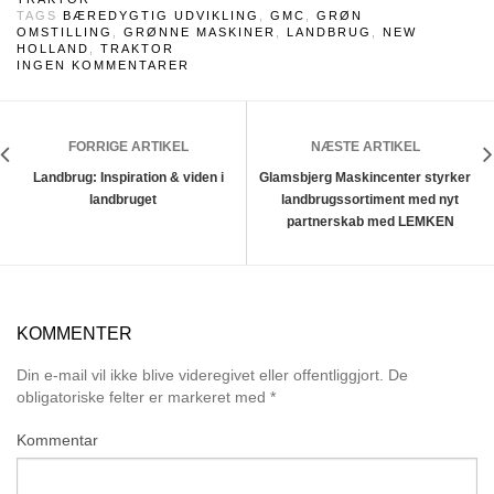
TAGS
BÆREDYGTIG UDVIKLING
,
GMC
,
GRØN
OMSTILLING
,
GRØNNE MASKINER
,
LANDBRUG
,
NEW
HOLLAND
,
TRAKTOR
INGEN KOMMENTARER
FORRIGE ARTIKEL
NÆSTE ARTIKEL
Landbrug: Inspiration & viden i
Glamsbjerg Maskincenter styrker
landbruget
landbrugssortiment med nyt
partnerskab med LEMKEN
KOMMENTER
Din e-mail vil ikke blive videregivet eller offentliggjort.
De
obligatoriske felter er markeret med
*
Kommentar