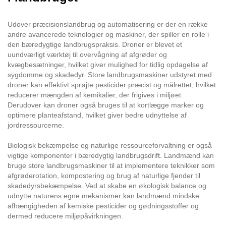
Udover præcisionslandbrug og automatisering er der en række
andre avancerede teknologier og maskiner, der spiller en rolle i
den bæredygtige landbrugspraksis. Droner er blevet et
uundværligt værktøj til overvågning af afgrøder og
kvægbesætninger, hvilket giver mulighed for tidlig opdagelse af
sygdomme og skadedyr. Store landbrugsmaskiner udstyret med
droner kan effektivt sprøjte pesticider præcist og målrettet, hvilket
reducerer mængden af kemikalier, der frigives i miljøet.
Derudover kan droner også bruges til at kortlægge marker og
optimere planteafstand, hvilket giver bedre udnyttelse af
jordressourcerne.
Biologisk bekæmpelse og naturlige ressourceforvaltning er også
vigtige komponenter i bæredygtig landbrugsdrift. Landmænd kan
bruge store landbrugsmaskiner til at implementere teknikker som
afgrøderotation, kompostering og brug af naturlige fjender til
skadedyrsbekæmpelse. Ved at skabe en økologisk balance og
udnytte naturens egne mekanismer kan landmænd mindske
afhængigheden af kemiske pesticider og gødningsstoffer og
dermed reducere miljøpåvirkningen.