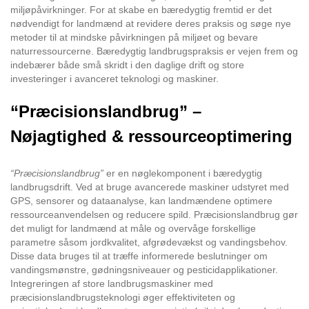
miljøpåvirkninger. For at skabe en bæredygtig fremtid er det
nødvendigt for landmænd at revidere deres praksis og søge nye
metoder til at mindske påvirkningen på miljøet og bevare
naturressourcerne. Bæredygtig landbrugspraksis er vejen frem og
indebærer både små skridt i den daglige drift og store
investeringer i avanceret teknologi og maskiner.
“Præcisionslandbrug” –
Nøjagtighed & ressourceoptimering
“Præcisionslandbrug”
er en nøglekomponent i bæredygtig
landbrugsdrift. Ved at bruge avancerede maskiner udstyret med
GPS, sensorer og dataanalyse, kan landmændene optimere
ressourceanvendelsen og reducere spild. Præcisionslandbrug gør
det muligt for landmænd at måle og overvåge forskellige
parametre såsom jordkvalitet, afgrødevækst og vandingsbehov.
Disse data bruges til at træffe informerede beslutninger om
vandingsmønstre, gødningsniveauer og pesticidapplikationer.
Integreringen af store landbrugsmaskiner med
præcisionslandbrugsteknologi øger effektiviteten og