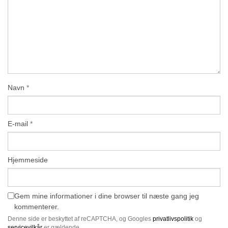
Navn
*
E-mail
*
Hjemmeside
Gem mine informationer i dine browser til næste gang jeg
kommenterer.
Denne side er beskyttet af reCAPTCHA, og Googles
privatlivspolitik
og
servicevilkår
er gældende.