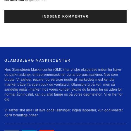
GLAMSBJERG MASKINCENTER
Hos Glamsbjerg Maskincenter (GMC) har vi stor ekspertise inden for have-
og parkmaskiner, entreprenørmaskiner og landbrugsmaskiner. Nye som
brugte. Vi sælger, reparer og servicer nogle af markedets mest kendte
mærker både fra egen butik og værksted i Glamsbjerg på Fyn, men så
sandelig også i marken hos vores kunder. Skulle du få brug for os uden for
normal åbningstid, kan du altid fange os på vores døgntelefon. Vi er her for
dig.
Vi sætter stor ære i at lave gode løsninger. Ingen lapperier, kun god kvalitet,
og til fornuftige priser.