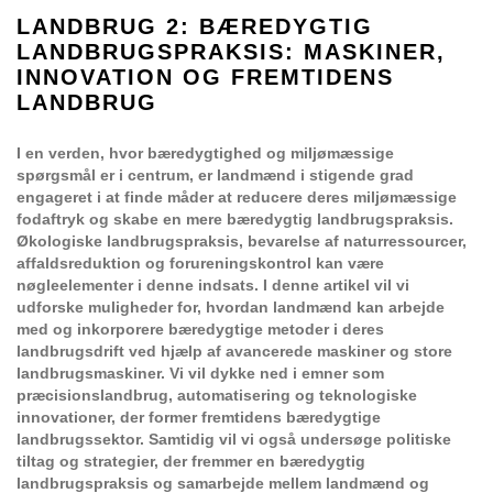
LANDBRUG 2: BÆREDYGTIG
LANDBRUGSPRAKSIS: MASKINER,
INNOVATION OG FREMTIDENS
LANDBRUG
I en verden, hvor bæredygtighed og miljømæssige
spørgsmål er i centrum, er landmænd i stigende grad
engageret i at finde måder at reducere deres miljømæssige
fodaftryk og skabe en mere bæredygtig landbrugspraksis.
Økologiske landbrugspraksis, bevarelse af naturressourcer,
affaldsreduktion og forureningskontrol kan være
nøgleelementer i denne indsats. I denne artikel vil vi
udforske muligheder for, hvordan landmænd kan arbejde
med og inkorporere bæredygtige metoder i deres
landbrugsdrift ved hjælp af avancerede maskiner og store
landbrugsmaskiner. Vi vil dykke ned i emner som
præcisionslandbrug, automatisering og teknologiske
innovationer, der former fremtidens bæredygtige
landbrugssektor. Samtidig vil vi også undersøge politiske
tiltag og strategier, der fremmer en bæredygtig
landbrugspraksis og samarbejde mellem landmænd og