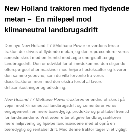
New Holland traktoren med flydende
metan – En milepæl mod
klimaneutral landbrugsdrift
Den nye New Holland T7 #Methane Power er verdens første
traktor, der drives af flydende metan, og den repræsenterer vores
seneste skridt mod en fremtid med ægte energiuafhængig
landbrugsdrift. Den er udviklet for at imødekomme den stigende
efterspørgsel efter maskiner med højere hestekræfter og leverer
den samme ydeevne, som du ville forvente fra vores
dieseltraktorer, men med den ekstra fordel af lavere
driftsomkostninger og udledning.
New Holland T7 Methane Power-traktoren
er endnu et skridt på
vejen mod klimaneutral landbrugsdrift og cementerer vores
engagement i en mere bæredygtig, produktiv og profitabel fremtid
for landmændene. Vi stræber efter at gøre landbrugssektoren
mere miljøvenlig og hjælpe landmændene med at opnå en
bæredygtig og rentabel drift. Med denne traktor tager vi et vigtigt