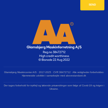
Glamsbjerg Maskincenter A/S · 2017-2025 · CVR 38472712 · Alle rettigheder forbeholdes·
Hjemmeside udviklet i samarbejde med abovestandard.dk
Der tages forbehold for trykfejl og løbende prisændringer som følge af Covid-19 og krigen i
Ukraine.