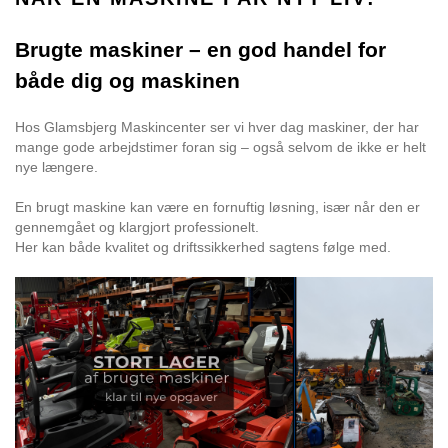
Brugte maskiner – en god handel for
både dig og maskinen
Hos Glamsbjerg Maskincenter ser vi hver dag maskiner, der har
mange gode arbejdstimer foran sig – også selvom de ikke er helt
nye længere.
En brugt maskine kan være en fornuftig løsning, især når den er
gennemgået og klargjort professionelt.
Her kan både kvalitet og driftssikkerhed sagtens følge med.