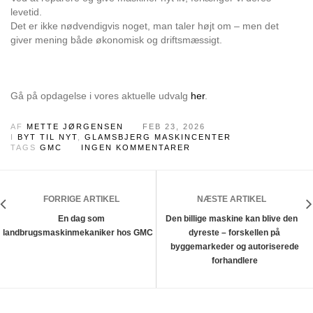
levetid.
Det er ikke nødvendigvis noget, man taler højt om – men det
giver mening både økonomisk og driftsmæssigt.
Gå på opdagelse i vores aktuelle udvalg
her
.
AF
METTE JØRGENSEN
FEB 23, 2026
I
BYT TIL NYT
,
GLAMSBJERG MASKINCENTER
TAGS
GMC
INGEN KOMMENTARER
FORRIGE ARTIKEL
NÆSTE ARTIKEL
En dag som
Den billige maskine kan blive den
landbrugsmaskinmekaniker hos GMC
dyreste – forskellen på
byggemarkeder og autoriserede
forhandlere