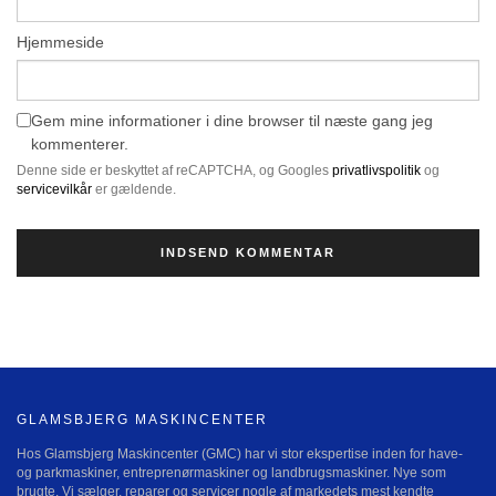
Hjemmeside
Gem mine informationer i dine browser til næste gang jeg
kommenterer.
Denne side er beskyttet af reCAPTCHA, og Googles
privatlivspolitik
og
servicevilkår
er gældende.
GLAMSBJERG MASKINCENTER
Hos Glamsbjerg Maskincenter (GMC) har vi stor ekspertise inden for have-
og parkmaskiner, entreprenørmaskiner og landbrugsmaskiner. Nye som
brugte. Vi sælger, reparer og servicer nogle af markedets mest kendte