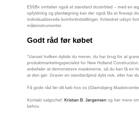
E55Bx omfatter også et standard dozerblad – med en øget t
opfyldning og planlægning kan der også fås et firevejs 
individualiserede komfortindstillinger, forbedret udsyn fo
måleinstrumenter.
Godt råd før købet
“Uanset hvilken dybde du mener, du har brug for at grav
produktmarketingspecialist for New Holland Construction.
anbefaler at demonstrere maskinerne, så du kan få en f
at den gør. Graver en standardpind dybt nok, eller har d
Få gode råd før dit køb hos os (Glamsbjerg Maskincenter
Kontakt salgschef,
Kristian B. Jørgensen
og hør mere om 
behov.