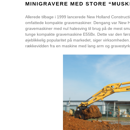
MINIGRAVERE MED STORE “MUSKL
Allerede tilbage i 1999 lancerede New Holland Construc
omfattede kompakte gravemaskiner. Dengang var New Holl
gravemaskiner med nul halesving til brug på de mest smal
tunge kompakte gravemaskine E55Bx. Dette var den første
øjeblikkelig popularitet på markedet, siger virksomheden
rækkevidden fra en maskine med lang arm og gravestyrke