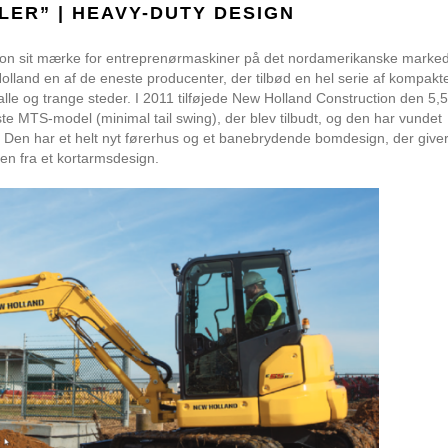
ER” | HEAVY-DUTY DESIGN
tion sit mærke for entreprenørmaskiner på det nordamerikanske marke
and en af de eneste producenter, der tilbød en hel serie af kompakt
le og trange steder. I 2011 tilføjede New Holland Construction den 5,5
 MTS-model (minimal tail swing), der blev tilbudt, og den har vundet
. Den har et helt nyt førerhus og et banebrydende bomdesign, der give
n fra et kortarmsdesign.