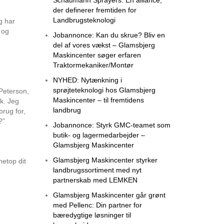
der definerer fremtiden for
Landbrugsteknologi
g har
 og
Jobannonce: Kan du skrue? Bliv en
del af vores vækst – Glamsbjerg
Maskincenter søger erfaren
Traktormekaniker/Montør
NYHED: Nytænkning i
sprøjteteknologi hos Glamsbjerg
Peterson,
Maskincenter – til fremtidens
k. Jeg
landbrug
rug for,
?”
Jobannonce: Styrk GMC-teamet som
butik- og lagermedarbejder –
Glamsbjerg Maskincenter
Glamsbjerg Maskincenter styrker
etop dit
landbrugssortiment med nyt
partnerskab med LEMKEN
Glamsbjerg Maskincenter går grønt
med Pellenc: Din partner for
bæredygtige løsninger til