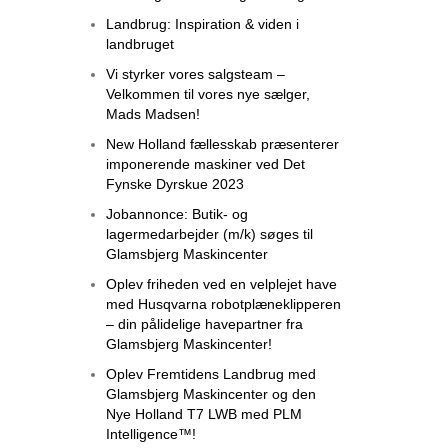
Landbrug: Inspiration & viden i
landbruget
Vi styrker vores salgsteam –
Velkommen til vores nye sælger,
Mads Madsen!
New Holland fællesskab præsenterer
imponerende maskiner ved Det
Fynske Dyrskue 2023
Jobannonce: Butik- og
lagermedarbejder (m/k) søges til
Glamsbjerg Maskincenter
Oplev friheden ved en velplejet have
med Husqvarna robotplæneklipperen
– din pålidelige havepartner fra
Glamsbjerg Maskincenter!
Oplev Fremtidens Landbrug med
Glamsbjerg Maskincenter og den
Nye Holland T7 LWB med PLM
Intelligence™!