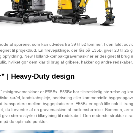
redde af sporene, som kan udvides fra 39 til 52 tommer. I den fuldt udv
gnet til projektbud. En firevejsklinge, der fås på E35B, giver 23 til 25 
 og opfyldning. New Holland-kompaktgravemaskiner er designet til brug
k, hvilket gør dem klar til brug af gribere, hakker og andre redskaber.
r” |
Heavy-Duty design
minigravemaskiner er E55Bx. E55Bx har tilstrækkelig størrelse og kraft
rdiske rør/el, landskabspleje, nedrivning eller kommercielle byggeopgav
transportere mellem byggepladserne. E55Bx er også lille nok til tran
tet, du forventer af en gravemaskine af mellemstørrelse. Bommen, arm
ive større styrke i tilknytning til redskabet. Den nederste struktur str
en på de optimale punkter.