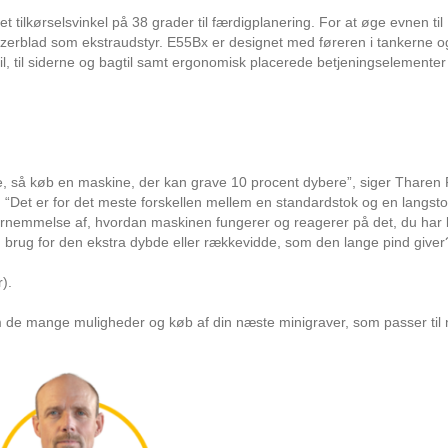
ilkørselsvinkel på 38 grader til færdigplanering. For at øge evnen til
dozerblad som ekstraudstyr. E55Bx er designet med føreren i tankerne o
rtil, til siderne og bagtil samt ergonomisk placerede betjeningselementer
e, så køb en maskine, der kan grave 10 procent dybere”, siger Tharen 
 “Det er for det meste forskellen mellem en standardstok og en langsto
ornemmelse af, hvordan maskinen fungerer og reagerer på det, du har b
u brug for den ekstra dybde eller rækkevidde, som den lange pind giver
).
de mange muligheder og køb af din næste minigraver, som passer til n