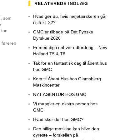
RELATEREDE INDLÆG
Hvad gør du, hvis mejetærskeren går
d, som
i stå kl. 22?
e
 ton
GMC er tilbage på Det Fynske
Dyrskue 2026
r føreren
Er med dig i enhver udfordring – New
Holland T5 & T6
Tak for en fantastisk dag til åbent hus
hos GMC
Kom til Åbent Hus hos Glamsbjerg
Maskincenter
NYT AGENTUR HOS GMC
Vi mangler en ekstra person hos
GMC
Hvad sker der hos GMC?
Den billige maskine kan blive den
dyreste – forskellen på