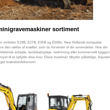
 minigravemaskiner sortiment
ner omfatter E18B, E27B, E35B og E55Bx. New Hollands kompakte
ere den række af kræfter, som du forventer til din anvendelse. Hvis din
elektrisk arbejde, landskabspleje, nedrivning eller kommercielt byggeri
yet til at opfylde dine krav. Disse maskiner tilbyder pålidelige, finjust
 øget brændstoføkonomi.