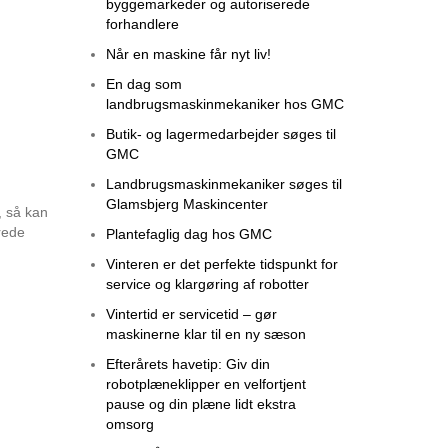
byggemarkeder og autoriserede
forhandlere
Når en maskine får nyt liv!
En dag som
landbrugsmaskinmekaniker hos GMC
Butik- og lagermedarbejder søges til
GMC
Landbrugsmaskinmekaniker søges til
Glamsbjerg Maskincenter
, så kan
erede
Plantefaglig dag hos GMC
Vinteren er det perfekte tidspunkt for
service og klargøring af robotter
Vintertid er servicetid – gør
maskinerne klar til en ny sæson
Efterårets havetip: Giv din
robotplæneklipper en velfortjent
pause og din plæne lidt ekstra
omsorg