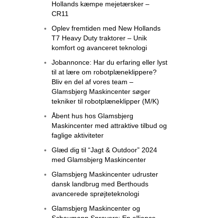
Hollands kæmpe mejetærsker –
CR11
Oplev fremtiden med New Hollands
T7 Heavy Duty traktorer – Unik
komfort og avanceret teknologi
Jobannonce: Har du erfaring eller lyst
til at lære om robotplæneklippere?
Bliv en del af vores team –
Glamsbjerg Maskincenter søger
tekniker til robotplæneklipper (M/K)
Åbent hus hos Glamsbjerg
Maskincenter med attraktive tilbud og
faglige aktiviteter
Glæd dig til “Jagt & Outdoor” 2024
med Glamsbjerg Maskincenter
Glamsbjerg Maskincenter udruster
dansk landbrug med Berthouds
avancerede sprøjteteknologi
Glamsbjerg Maskincenter og
Schaumann Sprayers: En alliance,