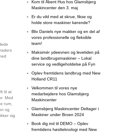
Kom til Åbent Hus hos Glamsbjerg
Maskincenter den 3. maj
Er du vild med at skrue, fikse og
holde store maskiner kørende?
Bliv Daniels nye makker og en del af
vores professionelle og fleksible
team!
idede
graders
Maksimér ydeevnen og levetiden på
 med
dine landbrugsmaskiner – Lokal
service og vedligeholdelse på Fyn
Oplev fremtidens landbrug med New
Holland CR11
Velkommen til vores nye
 til at
medarbejdere hos Glamsbjerg
er. Med
Maskincenter
ge rum,
Glamsbjerg Maskincenter Deltager i
en og
Maskiner under Broen 2024
ækker sig
Book dig ind til DEMO – Oplev
fremtidens høstteknologi med New