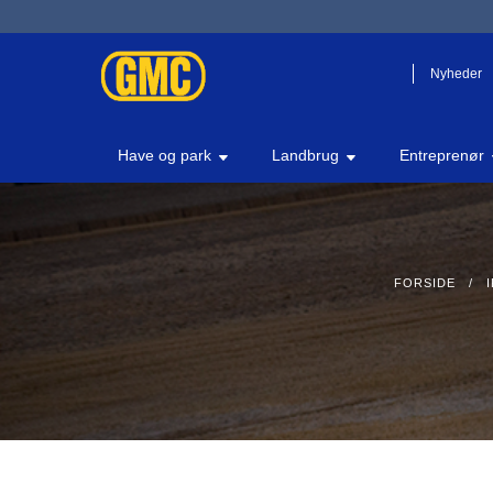
Nyheder
Have og park
Landbrug
Entreprenør
FORSIDE
/