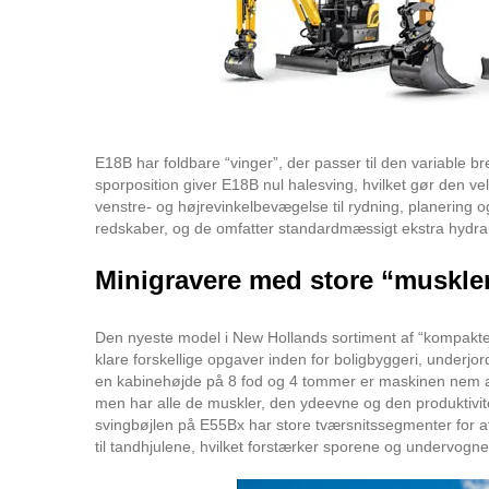
E18B har foldbare “vinger”, der passer til den variable b
sporposition giver E18B nul halesving, hvilket gør den vele
venstre- og højrevinkelbevægelse til rydning, planering
redskaber, og de omfatter standardmæssigt ekstra hydrauli
Minigravere med store “muskle
Den nyeste model i New Hollands sortiment af “kompakte” 
klare forskellige opgaver inden for boligbyggeri, underjo
en kabinehøjde på 8 fod og 4 tommer er maskinen nem at 
men har alle de muskler, den ydeevne og den produktivi
svingbøjlen på E55Bx har store tværsnitssegmenter for at g
til tandhjulene, hvilket forstærker sporene og undervogn