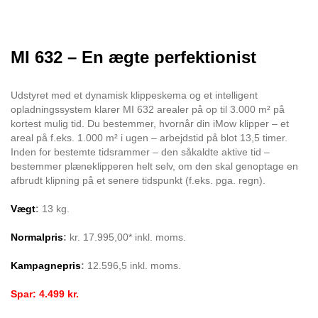
MI 632 – En ægte perfektionist
Udstyret med et dynamisk klippeskema og et intelligent
opladningssystem klarer MI 632 arealer på op til 3.000 m² på
kortest mulig tid. Du bestemmer, hvornår din iMow klipper – et
areal på f.eks. 1.000 m² i ugen – arbejdstid på blot 13,5 timer.
Inden for bestemte tidsrammer – den såkaldte aktive tid –
bestemmer plæneklipperen helt selv, om den skal genoptage en
afbrudt klipning på et senere tidspunkt (f.eks. pga. regn).
Vægt
:
13 kg.
Normalpris
:
kr. 17.995,00* inkl. moms.
Kampagnepris
:
12.596,5 inkl. moms.
Spar: 4.499 kr.