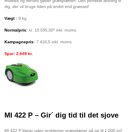
findeles og derved gøder græsplænen. Den perfekte løsning til
dig, der vil bruge tiden på andet end græsset!
Vægt
:
9 kg.
Normalpris
:
kr. 10.595,00* inkl. moms.
Kampagnepris
:
7.416,5 inkl. moms.
Spar: 2.649 kr.
MI 422 P – Gir´ dig tid til det sjove
MI 422 P klarer uden problemer græsplæner på op til 1.000 m2