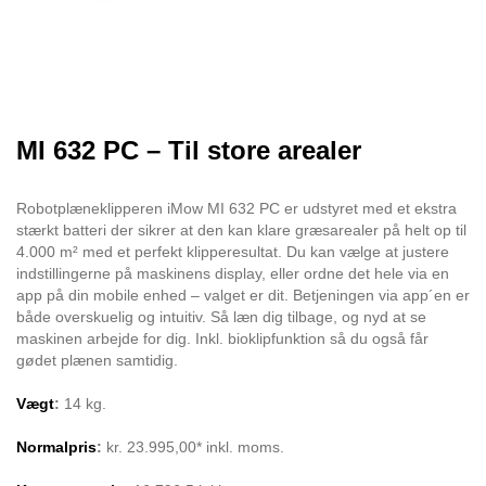
MI 632 PC – Til store arealer
Robotplæneklipperen iMow MI 632 PC er udstyret med et ekstra
stærkt batteri der sikrer at den kan klare græsarealer på helt op til
4.000 m² med et perfekt klipperesultat. Du kan vælge at justere
indstillingerne på maskinens display, eller ordne det hele via en
app på din mobile enhed – valget er dit. Betjeningen via app´en er
både overskuelig og intuitiv. Så læn dig tilbage, og nyd at se
maskinen arbejde for dig. Inkl. bioklipfunktion så du også får
gødet plænen samtidig.
Vægt
:
14 kg.
Normalpris
:
kr. 23.995,00* inkl. moms.