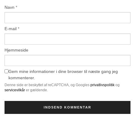
Navn
*
E-mail
*
Hjemmeside
Gem mine informationer i dine browser til næste gang jeg
kommenterer.
Denne side er beskyttet af reCAPTCHA, og Googles
privatlivspolitik
og
servicevilkår
er gældende.